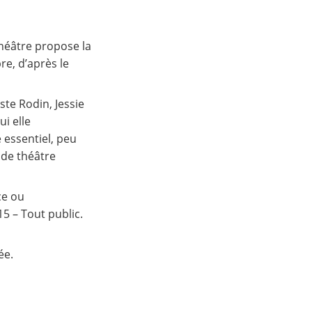
Théâtre propose la
re, d’après le
ste Rodin, Jessie
i elle
 essentiel, peu
 de théâtre
ce ou
5 – Tout public.
ée.