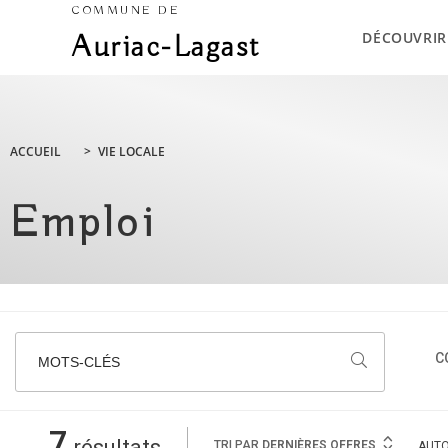
COMMUNE DE
DÉCOUVRIR
Auriac-Lagast
ACCUEIL
>
VIE LOCALE
Emploi
C
MOTS-CLÉS
7
résultats
TRI PAR
DERNIÈRES OFFRES
AUT