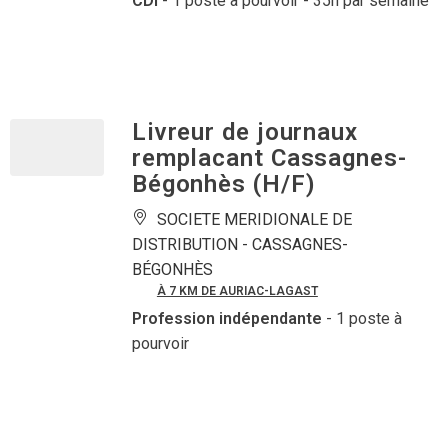
CDI
- 1 poste à pourvoir
- 35h par semaine
Livreur de journaux
remplacant Cassagnes-
Bégonhès (H/F)
SOCIETE MERIDIONALE DE
DISTRIBUTION -
CASSAGNES-
BÉGONHÈS
À 7 KM DE AURIAC-LAGAST
Profession indépendante
- 1 poste à
pourvoir