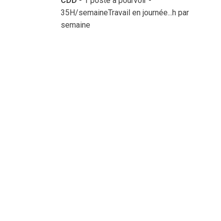
CDD
- 1 poste à pourvoir
-
35H/semaineTravail en journée...h par
semaine