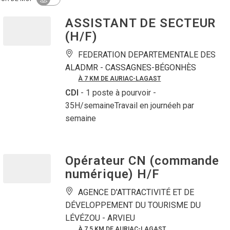
ASSISTANT DE SECTEUR
(H/F)
FEDERATION DEPARTEMENTALE DES
ALADMR -
CASSAGNES-BÉGONHÈS
À 7 KM DE AURIAC-LAGAST
CDI
- 1 poste à pourvoir
-
35H/semaineTravail en journéeh par
semaine
Opérateur CN (commande
numérique) H/F
AGENCE D'ATTRACTIVITÉ ET DE
DÉVELOPPEMENT DU TOURISME DU
LÉVÉZOU -
ARVIEU
À 7.5 KM DE AURIAC-LAGAST