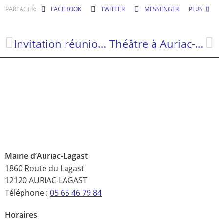
PARTAGER:
FACEBOOK
TWITTER
MESSENGER
PLUS
Invitation réunion de Chasse
Théâtre à Auriac-Lagast, le dimanche 5 juillet : CAMILLE CLAUDE – Nos enfants de Marbre
Mairie d’Auriac-Lagast
1860 Route du Lagast
12120 AURIAC-LAGAST
Téléphone :
05 65 46 79 84
Horaires