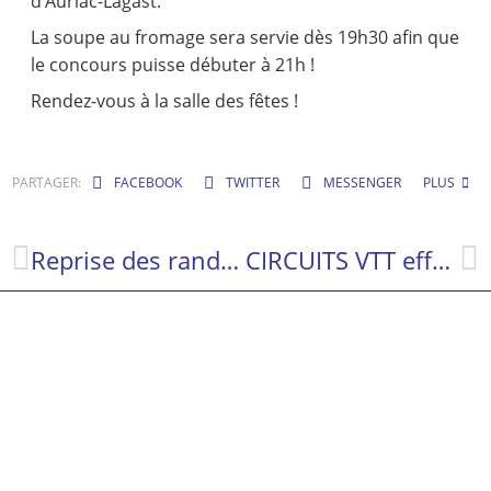
d’Auriac-Lagast.
La soupe au fromage sera servie dès 19h30 afin que
le concours puisse débuter à 21h !
Rendez-vous à la salle des fêtes !
PARTAGER:
FACEBOOK
TWITTER
MESSENGER
PLUS
Reprise des randonnées pour les Marcheurs Auriacois
CIRCUITS VTT effectués le 13 avril et le 10 mai 2024