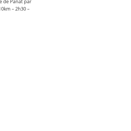
e de Panat par
10km – 2h30 –