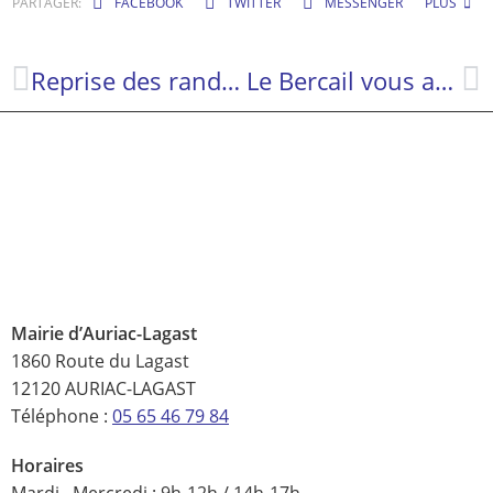
PARTAGER:
FACEBOOK
TWITTER
MESSENGER
PLUS
Reprise des randonnées pour les Marcheurs Auriacois
Le Bercail vous accueille à Auriac pour vous aider dans vos démarches quotidiennes
Mairie d’Auriac-Lagast
1860 Route du Lagast
12120 AURIAC-LAGAST
Téléphone :
05 65 46 79 84
Horaires
Mardi, Mercredi : 9h-12h / 14h-17h