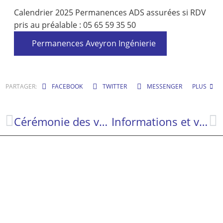
Calendrier 2025 Permanences ADS assurées si RDV
pris au préalable : 05 65 59 35 50
Permanences Aveyron Ingénierie
PARTAGER:
FACEBOOK
TWITTER
MESSENGER
PLUS
Cérémonie des vœux de la Municipalité
Informations et vigilance sur la présence du frelon asiatique