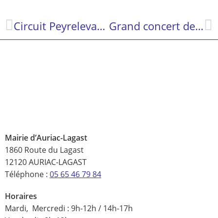
Circuit Peyrelevade, 15 km, le 22/10/2023, durée 1h30, dénivelé 340m, temps frais et agréable
Grand concert de Jazz à la salle des fêtes d’Auriac-Lagast le 10 Novembre !
Mairie d’Auriac-Lagast
1860 Route du Lagast
12120 AURIAC-LAGAST
Téléphone :
05 65 46 79 84
Horaires
Mardi, Mercredi : 9h-12h / 14h-17h