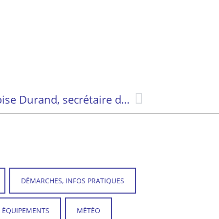
Départ à la retraite de Françoise Durand, secrétaire de mairie depuis 40 ans
DÉMARCHES, INFOS PRATIQUES
T ÉQUIPEMENTS
MÉTÉO