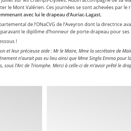
 Juillet sur les Champs-Elysées. Aubin accompagné de sa Mam
ter le Mont Valérien. Ces journées se sont achevées par le r
emmenant avec lui le drapeau d’Auriac-Lagast.
épartemental de l’ONaCVG de l’Aveyron dont la directrice ava
paravant le diplôme d’honneur de porte-drapeau pour ses 3
essous !
ion et leur précieuse aide : Mr le Maire, Mme la secrétaire de Ma
ement n’aurait pas eu lieu ainsi que Mme Singla Emma pour la ré
sous l’Arc de Triomphe. Merci à celle-ci de m’avoir prêté le dra