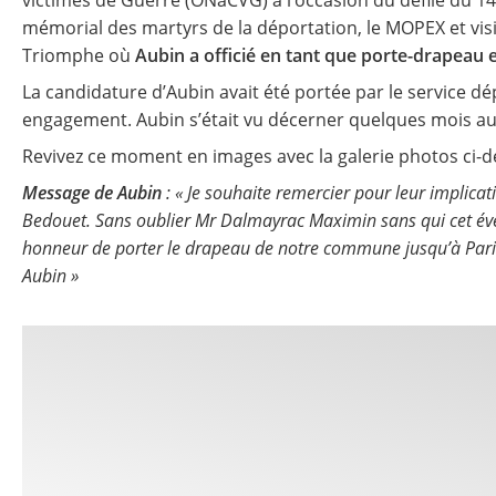
victimes de Guerre (ONaCVG) à l’occasion du défilé du 14
mémorial des martyrs de la déportation, le MOPEX et visi
Triomphe où
Aubin a officié en tant que porte-drapeau 
La candidature d’Aubin avait été portée par le service d
engagement. Aubin s’était vu décerner quelques mois au
Revivez ce moment en images avec la galerie photos ci-d
Message de Aubin
: « Je souhaite remercier pour leur implicat
Bedouet. Sans oublier Mr Dalmayrac Maximin sans qui cet évén
honneur de porter le drapeau de notre commune jusqu’à Paris, 
Aubin »